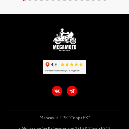
Магазин в ТРК "СпортЕХ"
г. Москва, ул.5-я Кабельная, дом 2 (ТРК "СпортЕХ", 3