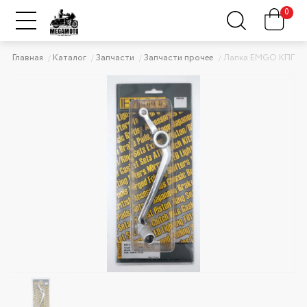
0
Главная
Каталог
Запчасти
Запчасти прочее
Лапка EMGO КПП R1