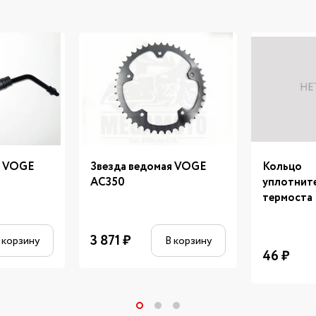
е VOGE
Звезда ведомая VOGE
Кольцо
AC350
уплотнит
термоста
3 871
₽
 корзину
В корзину
46
₽