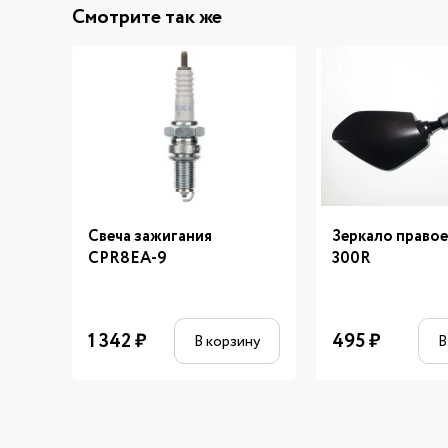
Смотрите так же
Свеча зажигания
Зеркало право
CPR8EA-9
300R
1 342
₽
495
₽
В корзину
В