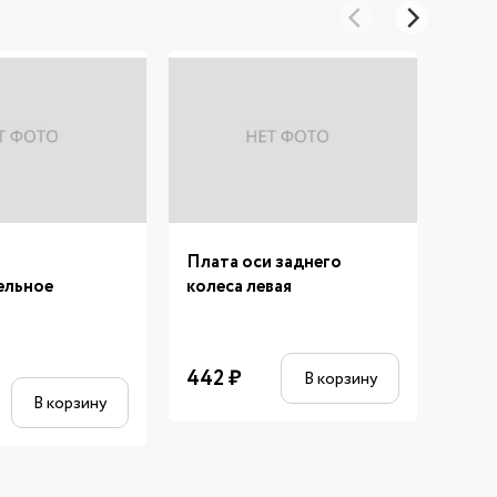
Плата оси заднего
Обли
ельное
колеса левая
нижн
442
₽
3 75
В корзину
В корзину