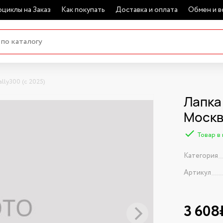
циклы на Заказ
Как покупать
Доставка и оплата
Обмен и в
lly300 (с 2025)
Лапка 
Моск
Товар в
Категория
Артикул
3 608