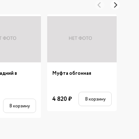
адний в
Муфта обгонная
Пуль
4 820
₽
1 51
В корзину
В корзину