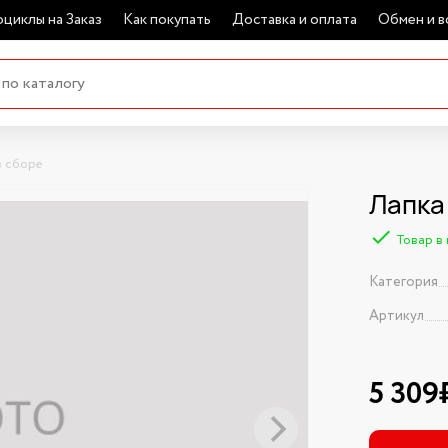
циклы на Заказ
Как покупать
Доставка и оплата
Обмен и в
в сборе
Лапка
Товар в
Категория
Артикул
5 309