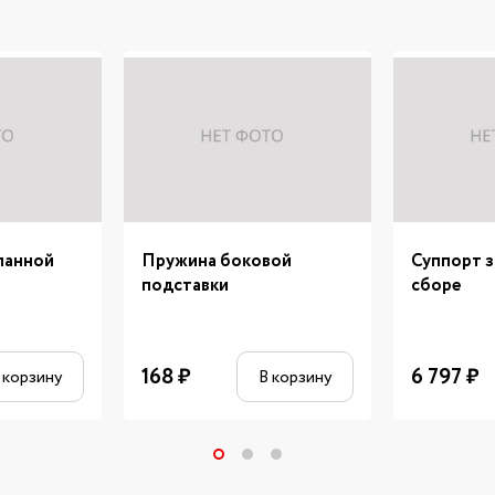
панной
Пружина боковой
Суппорт з
подставки
сборе
168
₽
6 797
₽
 корзину
В корзину