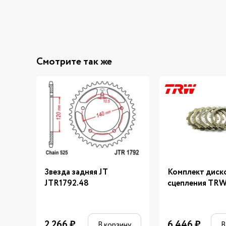
Смотрите так же
Звезда задняя JT
Комплект диск
JTR1792.48
сцепления TR
2 266
₽
6 446
₽
В корзину
В