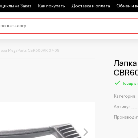
циклы на Заказ
Как покупать
Доставка и оплата
Обмен и в
моза MegaParts CBR600RR 07-08
Лапка
CBR60
Товар в
Категория
Артикул
Производи