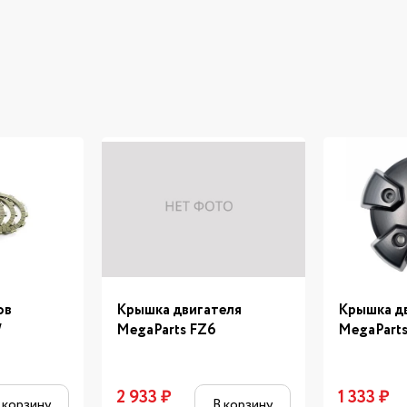
ов
Крышка двигателя
Крышка д
W
MegaParts FZ6
MegaParts
2 933
₽
1 333
₽
 корзину
В корзину