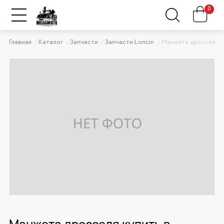
0
Главная
Каталог
Запчасти
Запчасти Loncin
Манжета дросселя
Манжета дросселя купить в