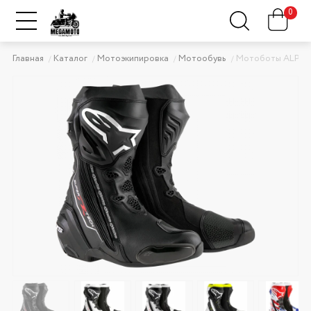
0
Главная
Каталог
Мотоэкипировка
Мотообувь
Мотоботы ALPIN