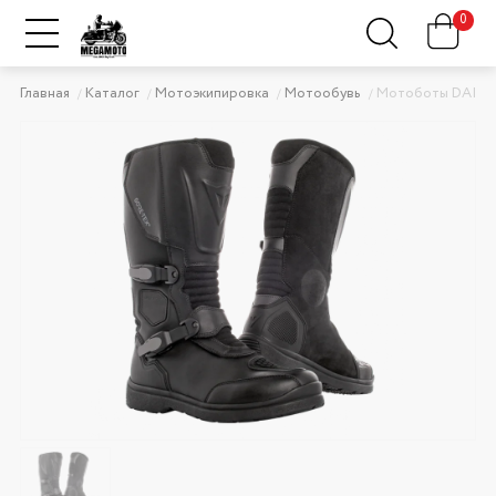
0
Главная
Каталог
Мотоэкипировка
Мотообувь
Мотоботы DAINE