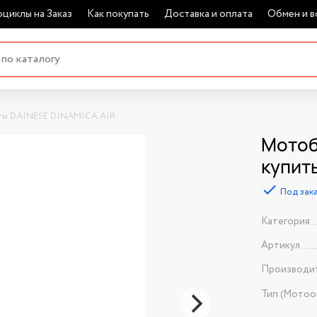
циклы на Заказ
Как покупать
Доставка и оплата
Обмен и в
ы DAINESE DINAMICA AIR
Мотоб
купит
Под зак
Категория
Артикул
Производи
Тип (Мотоо