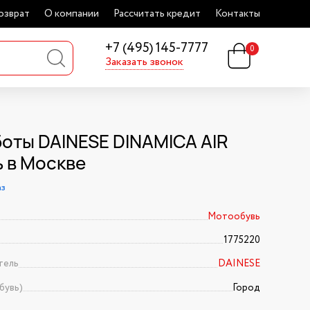
озврат
О компании
Рассчитать кредит
Контакты
+7 (495) 145-7777
0
Заказать звонок
оты DAINESE DINAMICA AIR
ь в Москве
аз
Мотообувь
1775220
тель
DAINESE
бувь)
Город