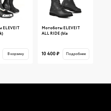
ы ELEVEIT
Мотоботы ELEVEIT
Мот
k)
ALL RIDE (bla
TRE
10 400
₽
15 9
В корзину
Подробнее