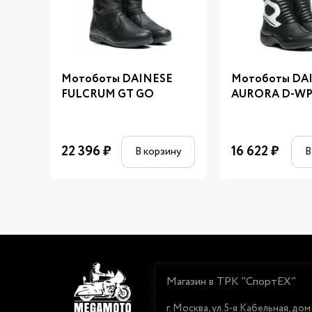
Мотоботы DAINESE
Мотоботы DA
FULCRUM GT GO
AURORA D-W
22 396
₽
16 622
₽
В корзину
В
Магазин в ТРК "СпортЕХ"
г. Москва, ул.5-я Кабельная, дом