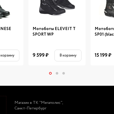
INESE
Мотоботы ELEVEIT T
Мотобот
P
SPORT WP
SP01 (blac
9 599
₽
15 199
₽
 корзину
В корзину
Магазин в ТК "Мегаполис",
Санкт-Петербург