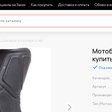
циклы на Заказ
Как покупать
Доставка и оплата
Обмен и в
ы DAINESE X-TOURER D-WP
Мотоб
купит
Под зак
Категория
Артикул
Производи
Тип (Мотоо