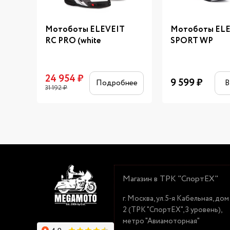
Мотоботы ELEVEIT
Мотоботы ELE
RC PRO (white
SPORT WP
24 954
₽
9 599
₽
Подробнее
В
31 192
₽
Магазин в ТРК "СпортЕХ"
г. Москва, ул.5-я Кабельная, дом
2 (ТРК "СпортЕХ", 3 уровень),
метро "Авиамоторная"