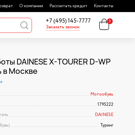
озврат
О компании
Рассчитать кредит
Контакты
+7 (495) 145-7777
0
Заказать звонок
оты DAINESE X-TOURER D-WP
ь в Москве
аз
Мотообувь
1795222
тель
DAINESE
бувь)
Туринг