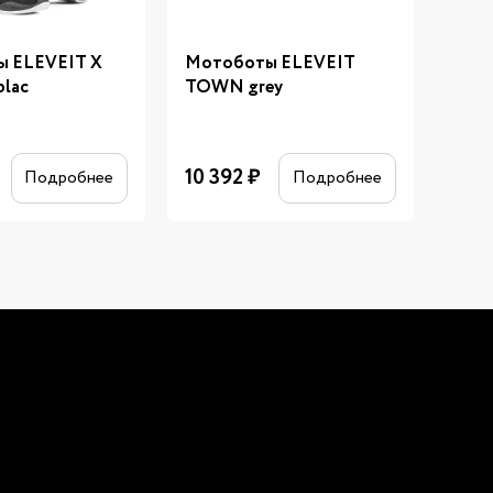
 ELEVEIT X
Мотоботы ELEVEIT
Мот
lac
TOWN grey
HYBR
10 392
₽
14 
Подробнее
Подробнее