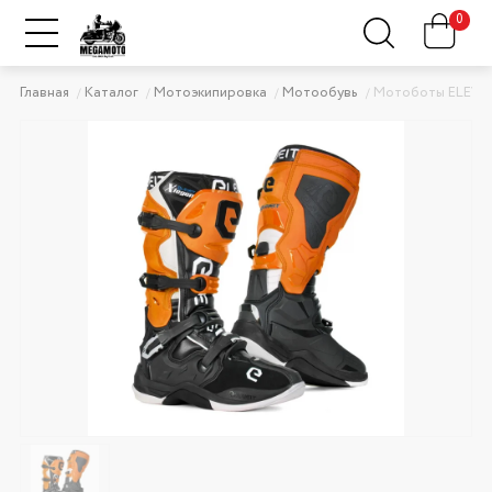
0
Главная
Каталог
Мотоэкипировка
Мотообувь
Мотоботы ELEVEIT