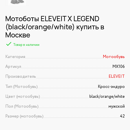
Мотоботы ELEVEIT X LEGEND
(black/orange/white) купить в
Москве
Товар в наличии
Категория
Мотообувь
Артикул
MX106
Производитель
ELEVEIT
Тип (Мотообувь)
Кросс-эндуро
Цвет (мотообувь)
black/orange/white
Пол (Мотообувь)
мужской
Размер (мотообувь)
42