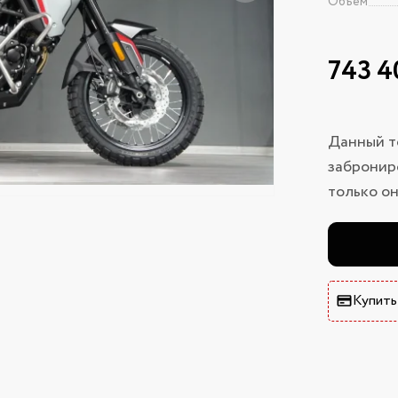
Объем
743 4
Данный т
заброниро
только он
Купить