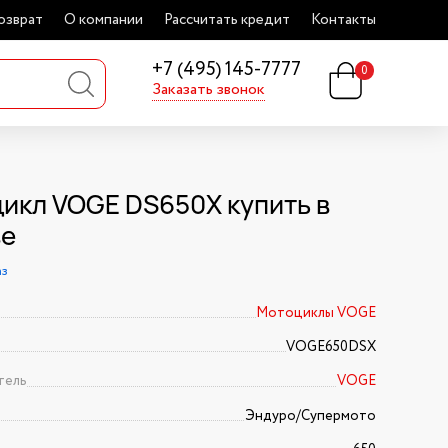
озврат
О компании
Рассчитать кредит
Контакты
+7 (495) 145-7777
0
Заказать звонок
икл VOGE DS650X купить в
ве
аз
Мотоциклы VOGE
VOGE650DSX
тель
VOGE
Эндуро/Супермото