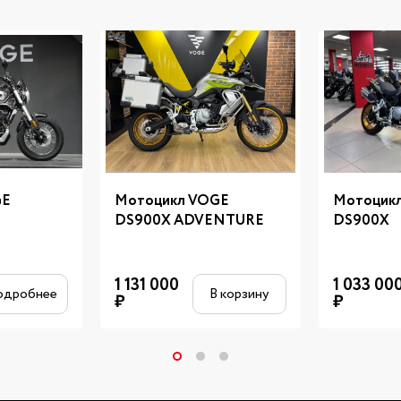
GE
Мотоцикл VOGE
Мотоцик
DS900X ADVENTURE
DS900X
1 131 000
1 033 00
одробнее
В корзину
₽
₽