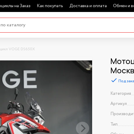
циклы на Заказ
Как покупать
Доставка и оплата
Обмен и в
цикл VOGE DS650X
Мотоц
Моск
Под зак
Категория
Артикул
Производи
Тип