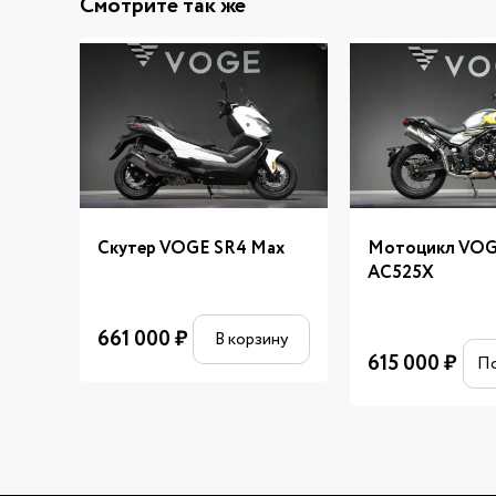
Смотрите так же
Скутер VOGE SR4 Max
Мотоцикл VO
AC525X
661 000
₽
В корзину
615 000
₽
П