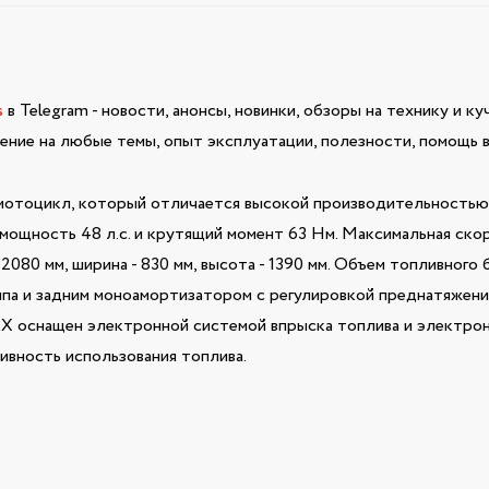
s
в Telegram - новости, анонсы, новинки, обзоры на технику и ку
ние на любые темы, опыт эксплуатации, полезности, помощь в
отоцикл, который отличается высокой производительностью 
 мощность 48 л.с. и крутящий момент 63 Нм. Максимальная ско
- 2080 мм, ширина - 830 мм, высота - 1390 мм. Объем топливного
па и задним моноамортизатором с регулировкой преднатяжени
X оснащен электронной системой впрыска топлива и электрон
вность использования топлива.