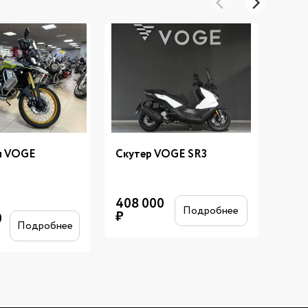
л VOGE
Скутер VOGE SR3
Скут
SE
408 000
Подробнее
₽
0
622
Подробнее