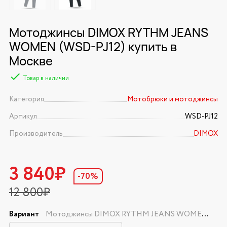
Мотоджинсы DIMOX RYTHM JEANS
WOMEN (WSD-PJ12) купить в
Москве
Товар в наличии
Категория
Мотобрюки и мотоджинсы
Артикул
WSD-PJ12
Производитель
DIMOX
3 840₽
-70%
12 800₽
Вариант
Мотоджинсы DIMOX RYTHM JEANS WOMEN (WSD-PJ12) (BLUE (shortened) женский 28-29)