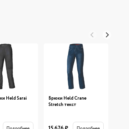
 Held Sarai
Брюки Held Crane
не
Stretch текст
испо
кож
15 676
₽
Подробнее
Подробнее