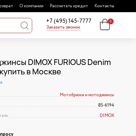
озврат
О компании
Рассчитать кредит
Контакты
+7 (495) 145-7777
0
Заказать звонок
жинсы DIMOX FURIOUS Denim
 купить в Москве
аз
Мотобрюки и мотоджинсы
BS-6194
тель
DIMOX
апросу