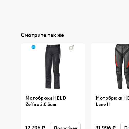
Смотрите так же
Мотобрюки HELD
Мотобрюки H
Zeffiro 3.0 Sum
Lane II
12 796
₽
31 996
₽
Подробнее
П