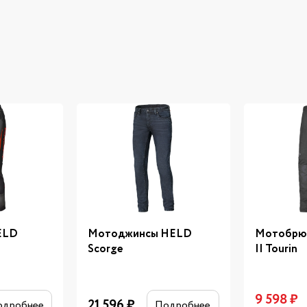
ELD
Мотоджинсы HELD
Мотобрюки
Scorge
II Tourin
9 598
₽
21 596
₽
одробнее
Подробнее