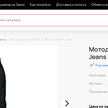
циклы на Заказ
Как покупать
Доставка и оплата
Обмен и в
инсы
Мотоджинсы DIMOX FURIOUS Denim Jeans
Мотод
Jeans
Под зак
Категория
Артикул
Производи
Цена по з