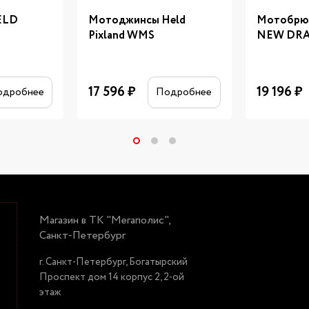
ELD
Мотоджинсы Held
Мотобрю
Pixland WMS
NEW DRA
17 596
₽
19 196
₽
одробнее
Подробнее
Магазин в ТК "Мегаполис",
Санкт-Петербург
г. Санкт-Петербург, Богатырский
Проспект дом 14 корпус 2, 2-ой
этаж