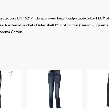
p protectors EN 1621-1 CE-approved height-adjustable SAS-TEC® Sl
e 4 external pockets Outer shell Mix of cotton (Denim), Dynema a
yneema Cotton