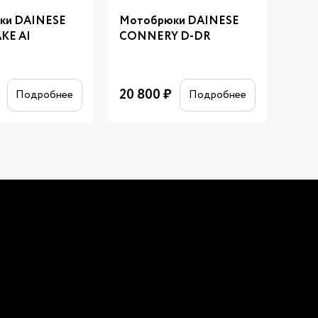
ки DAINESE
Мотобрюки DAINESE
Мот
KE AI
CONNERY D-DR
MIG
20 800
₽
21 6
Подробнее
Подробнее