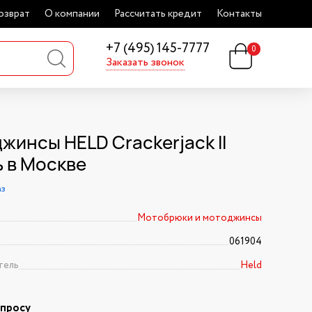
озврат
О компании
Рассчитать кредит
Контакты
+7 (495) 145-7777
0
Заказать звонок
жинсы HELD Crackerjack II
ь в Москве
аз
Мотобрюки и мотоджинсы
061904
тель
Held
апросу