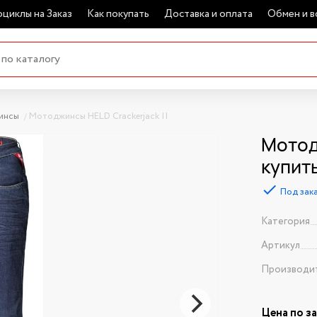
циклы на Заказ
Как покупать
Доставка и оплата
Обмен и в
инсы
Мотоджинсы HELD Crackerjack II
Мотод
купит
Под зак
Категория
Артикул
Производи
Цена по з