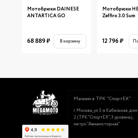
Мотобрюки DAINESE
Мотобрюки H
ANTARTICA GO
Zeffiro 3.0 Sum
68 889
₽
12 796
₽
В корзину
П
Магазин в ТРК "СпортЕХ"
г. Москва, ул.5-я Кабельная, дом
2 (ТРК "СпортЕХ", 3 уровень),
метро "Авиамоторная"