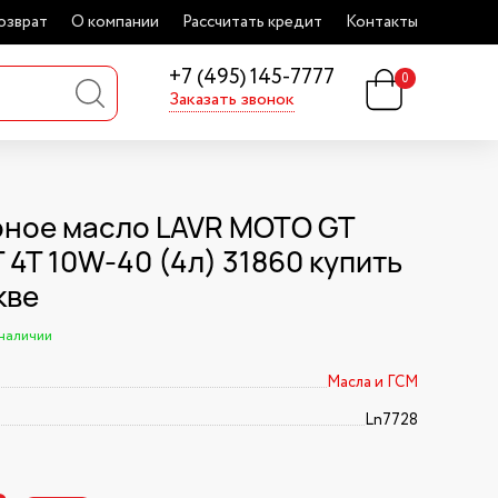
озврат
О компании
Рассчитать кредит
Контакты
+7 (495) 145-7777
0
Заказать звонок
ное масло LAVR MOTO GT
 4T 10W-40 (4л) 31860 купить
кве
 наличии
Масла и ГСМ
Ln7728