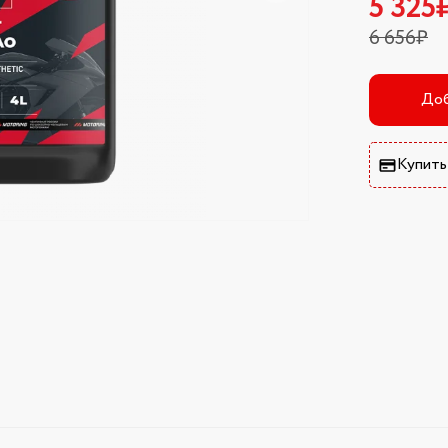
5 325
6 656₽
Доб
Купить