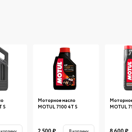
ло
Моторное масло
Моторное
T S
MOTUL 7100 4T S
MOTUL 71
2 500
₽
8 600
₽
 корзину
В корзину