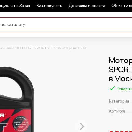
циклы на Заказ
Как покупать
Доставка и оплата
Обмен и в
ло LAVR MOTO GT SPORT 4T 10W-40 (4л) 31860
Мотор
SPORT
в Мос
Товар в
Категория
Артикул