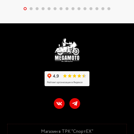
Магазин в ТРК "СпортЕХ"