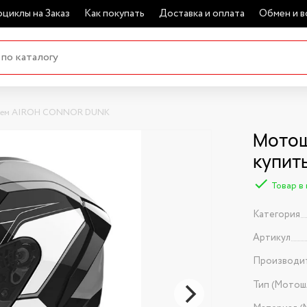
циклы на Заказ
Как покупать
Доставка и оплата
Обмен и в
ем AIROH CONNOR DUNK
Мотош
купит
Товар в
Категория
Артикул
Производи
Тип (Мотош