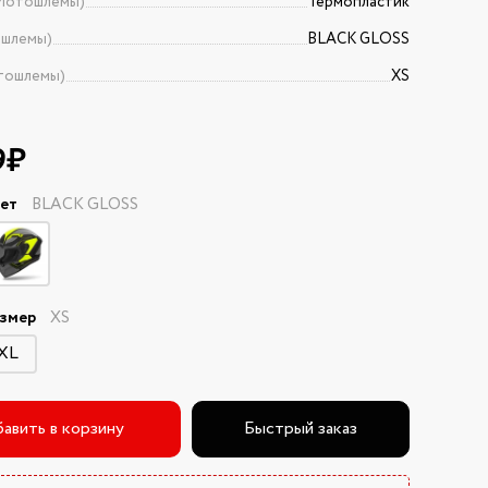
Мотошлемы)
Термопластик
ошлемы)
BLACK GLOSS
тошлемы)
XS
9₽
вет
BLACK GLOSS
азмер
XS
XL
авить в корзину
Быстрый заказ