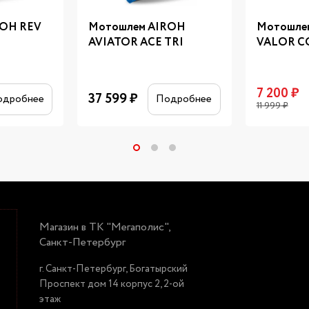
ROH REV
Мотошлем AIROH
Мотошле
AVIATOR ACE TRI
VALOR 
7 200
₽
37 599
₽
одробнее
Подробнее
11 999
₽
Магазин в ТК "Мегаполис",
Санкт-Петербург
г. Санкт-Петербург, Богатырский
Проспект дом 14 корпус 2, 2-ой
этаж