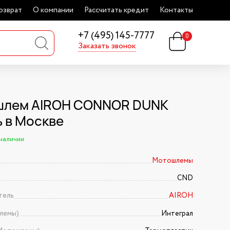
озврат
О компании
Рассчитать кредит
Контакты
+7 (495) 145-7777
0
Заказать звонок
лем AIROH CONNOR DUNK
ь в Москве
 наличии
Мотошлемы
CND
тель
AIROH
лемы)
Интеграл