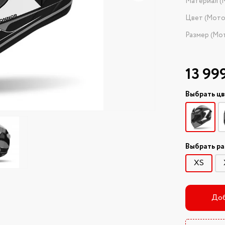
Материал (
Цвет (Мот
Размер (Мо
13 99
Выбрать ц
Выбрать р
XS
Доб