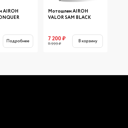
м AIROH
Мотошлем AIROH
Мот
CONQUER
VALOR SAM BLACK
CIT
7 200
₽
14 
Подробнее
В корзину
11 999
₽