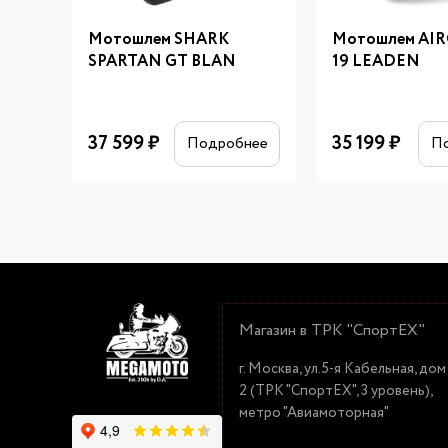
Мотошлем SHARK
Мотошлем AI
SPARTAN GT BLAN
19 LEADEN
37 599
₽
35 199
₽
Подробнее
П
Магазин в ТРК "СпортЕХ"
г. Москва, ул.5-я Кабельная, дом
2 (ТРК "СпортЕХ", 3 уровень),
метро "Авиамоторная"