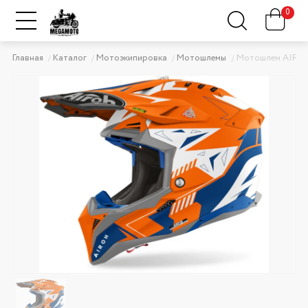
0
Главная
Каталог
Мотоэкипировка
Мотошлемы
Мотошлем AIROH