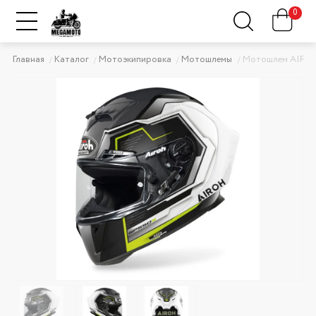
0
Главная
Каталог
Мотоэкипировка
Мотошлемы
Мотошлем AIROH