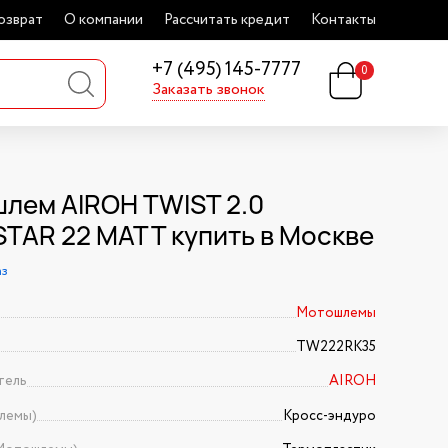
озврат
О компании
Рассчитать кредит
Контакты
+7 (495) 145-7777
0
Заказать звонок
лем AIROH TWIST 2.0
TAR 22 MATT купить в Москве
аз
Мотошлемы
TW222RK35
тель
AIROH
лемы)
Кросс-эндуро