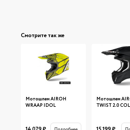
Смотрите так же
Мотошлем AIROH
Мотошлем AI
WRAAP IDOL
TWIST 2.0 CO
14 079
₽
15 199
₽
Подробнее
П