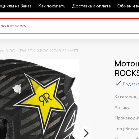
циклы на Заказ
Как покупать
Доставка и оплата
Обмен и в
ем AIROH TWIST 2.0 ROCKSTAR 22 MATT
Мотош
ROCKS
Под зак
Категория
Артикул
Производи
Тип (Мотош