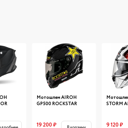
ROH
Мотошлем AIROH
Мотошле
LOR
GP500 ROCKSTAR
STORM 
19 200
₽
9 120
₽
одробнее
В корзину