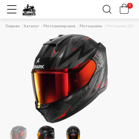
0
Главная
Каталог
Мотоэкипировка
Мотошлемы
Мотошлем SHARK