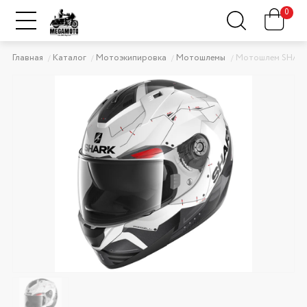
0
Главная
Каталог
Мотоэкипировка
Мотошлемы
Мотошлем SHARK