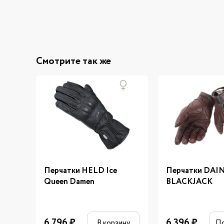
Смотрите так же
Перчатки HELD Ice
Перчатки DAI
Queen Damen
BLACKJACK
6 796
₽
6 396
₽
В корзину
П