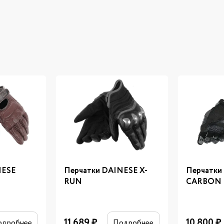
NESE
Перчатки DAINESE X-
Перчатки
RUN
CARBON 
11 689
₽
10 800
₽
одробнее
Подробнее