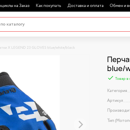
циклы на Заказ
Как покупать
Доставка и оплата
Обмен и в
тки X LEGEND 23 GLOVES blue/white/black
Перча
blue/w
Товар в
Категория
Артикул
Производи
Тип (Мотоп