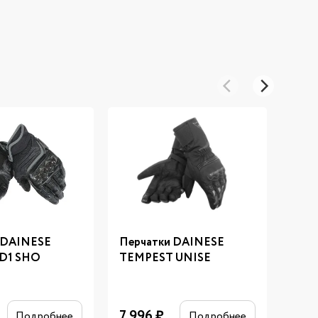
 DAINESE
Перчатки DAINESE
Пер
D1 SHO
TEMPEST UNISE
FUL
19 5
7 996
₽
Подробнее
Подробнее