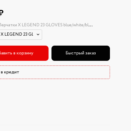
₽
ерчатки X LEGEND 23 GLOVES blue/white/black (blue/white/black мужской L)
авить в корзину
Быстрый заказ
 в кредит