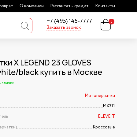
озврат
О компании
Рассчитать кредит
Контакты
+7 (495) 145-7777
0
Заказать звонок
тки X LEGEND 23 GLOVES
hite/black купить в Москве
 наличии
Мотоперчатки
MX311
тель
ELEVEIT
ерчатки)
Кроссовые