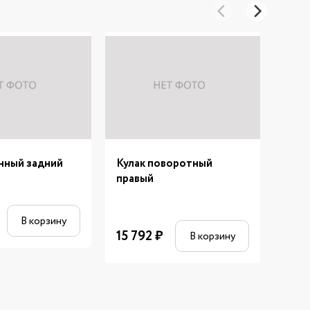
нный задний
Кулак поворотный
Рыча
правый
верх
В корзину
15 792
₽
3 4
В корзину