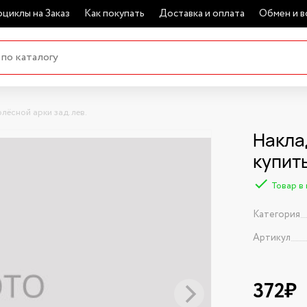
циклы на Заказ
Как покупать
Доставка и оплата
Обмен и в
лёсной арки зад.лев.
Накла
купит
Товар в
Категория
Артикул
372₽