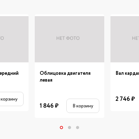
ередний
Облицовка двигателя
Вал карда
левая
2 746
₽
 корзину
1 846
₽
В корзину