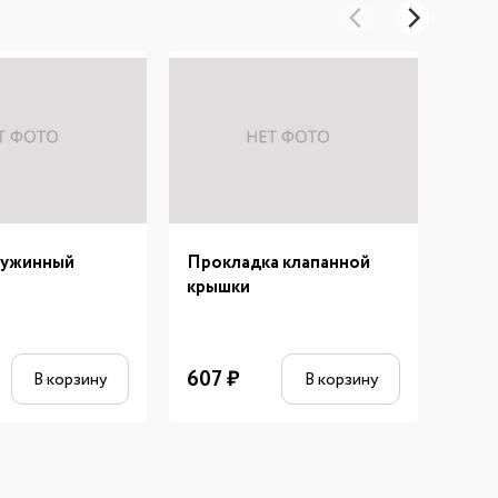
ужинный
Прокладка клапанной
Шлан
крышки
масл
607
₽
794
В корзину
В корзину