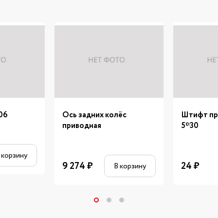
06
Ось задних колёс
Штифт пр
приводная
5*30
 корзину
9 274
₽
24
₽
В корзину