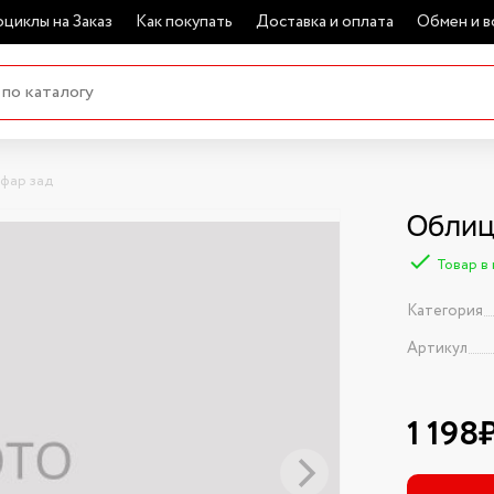
циклы на Заказ
Как покупать
Доставка и оплата
Обмен и в
фар зад
Облиц
Товар в
Категория
Артикул
1 198