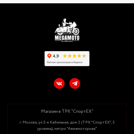
Магазин в ТРК "СпортЕХ"
г. Москва, ул.5-я Кабельная, дом 2 (ТРК "СпортЕХ", 3
уровень), метро "Авиамоторная"