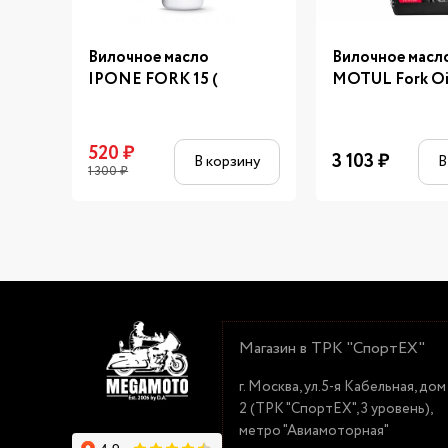
Вилочное масло
Вилочное масл
IPONE FORK 15 (
MOTUL Fork Oi
520
₽
3 103
₽
В корзину
В
1 300
₽
Магазин в ТРК "СпортЕХ"
г. Москва, ул.5-я Кабельная, дом
2 (ТРК "СпортЕХ", 3 уровень),
метро "Авиамоторная"