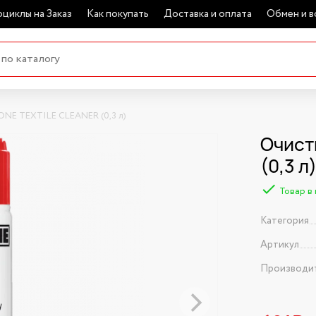
циклы на Заказ
Как покупать
Доставка и оплата
Обмен и в
ONE TEXTILE CLEANER (0,3 л)
Очист
(0,3 л
Товар в
Категория
Артикул
Производи