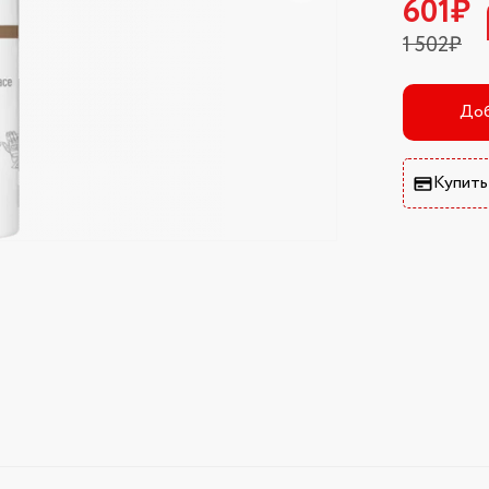
601₽
1 502₽
Доб
Купить