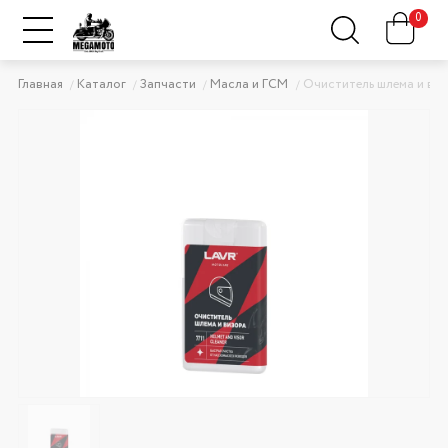
0
Главная
Каталог
Запчасти
Масла и ГСМ
Очиститель шлема и виз