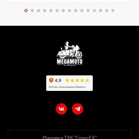
Магазин в ТРК "СпортЕХ"