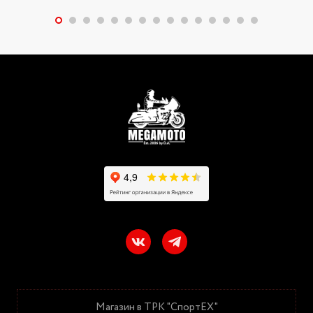
Магазин в ТРК "СпортЕХ"