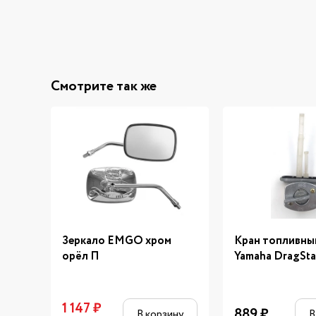
Смотрите так же
Зеркало EMGO хром
Кран топливны
орёл П
Yamaha DragSta
1 147
₽
889
₽
В корзину
В