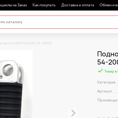
циклы на Заказ
Как покупать
Доставка и оплата
Обмен и в
водителя OEM SUZUKI 54-20020
Подно
54-20
Товар в
Категория
Артикул
Производи