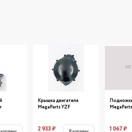
й
Крышка двигателя
Подножки
r
MegaParts YZF
MegaParts
2 933
₽
1 067
₽
 корзину
В корзину