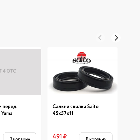
 перед.
Сальник вилки Saito
Саль
 Yama
45х57х11
ARI.
491
₽
1 12
В корзину
В корзину