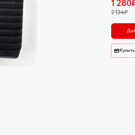
1 280
2 134₽
Доб
Купить