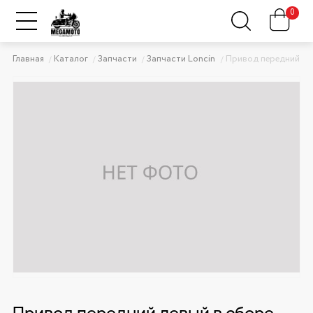
0
Главная
Каталог
Запчасти
Запчасти Loncin
Привод передний л
Привод передний левый в сборе