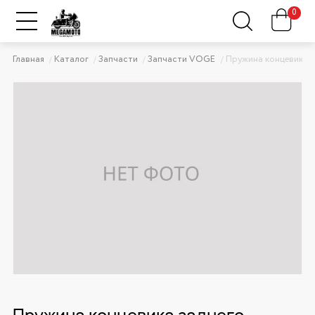
0
Главная
Каталог
Запчасти
Запчасти VOGE
Пружина концевика 
Пружина концевика заднего