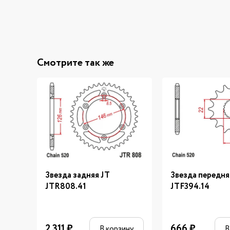
Смотрите так же
Звезда задняя JT
Звезда передня
JTR808.41
JTF394.14
2 311
₽
666
₽
В корзину
В