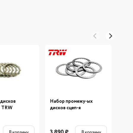
 дисков
Набор промежу-ых
Подн
я TRW
дисков сцеп-я
Mega
800
3 890
₽
В корзину
В корзину