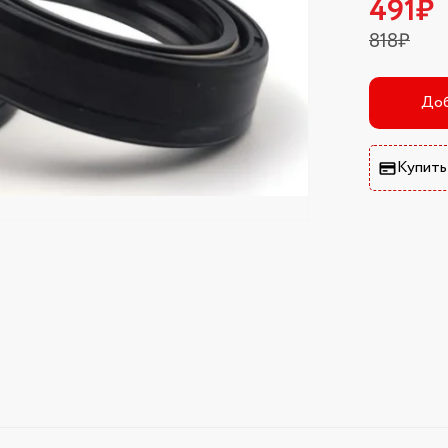
491₽
818₽
Доб
Купить