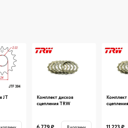
я JT
Комплект дисков
Комплект
сцепления TRW
сцеплени
6 779
₽
11 223
₽
 корзину
В корзину