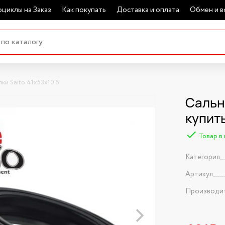
циклы на Заказ
Как покупать
Доставка и оплата
Обмен и в
ки Saito 41х53х10.5
Сальни
купит
Товар в
Категория
Артикул
Производи