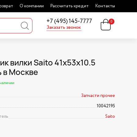
озврат
О компании
Рассчитать кредит
Контакты
+7 (495) 145-7777
0
Заказать звонок
к вилки Saito 41х53х10.5
ь в Москве
 наличии
Запчасти прочее
10042195
тель
Saito