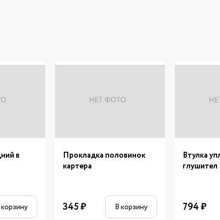
ний в
Прокладка половинок
Втулка уп
картера
глушител
345
₽
794
₽
 корзину
В корзину