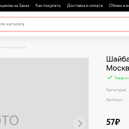
циклы на Заказ
Как покупать
Доставка и оплата
Обмен и в
а клап.крышки
Шайба
Моск
Товар в
Категория
Артикул
57₽