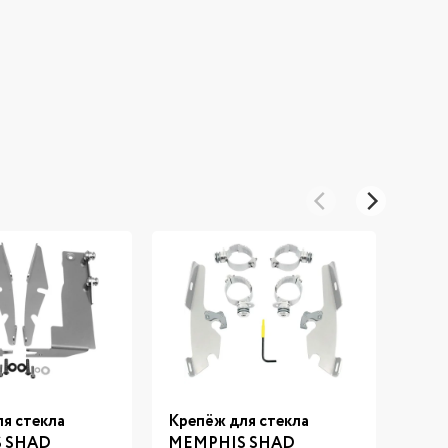
я стекла
Крепёж для стекла
Накл
 SHAD
MEMPHIS SHAD
Mega