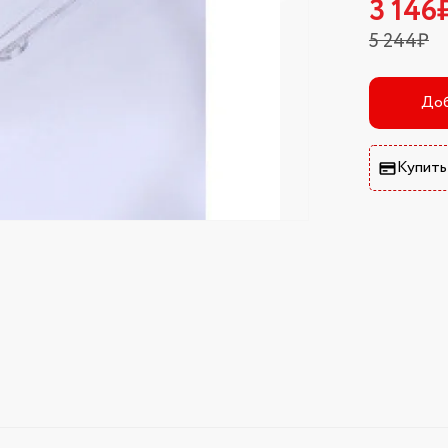
3 146
5 244₽
Доб
Купить