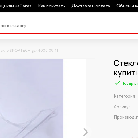
циклы на Заказ
Как покупать
Доставка и оплата
Обмен и в
текло SPORTECH gsxr1000 09-11
Стекл
купит
Товар в
Категория
Артикул
Производи