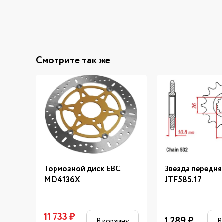
Смотрите так же
Тормозной диск EBC
Звезда передня
MD4136X
JTF585.17
11 733
₽
1 289
₽
В корзину
В