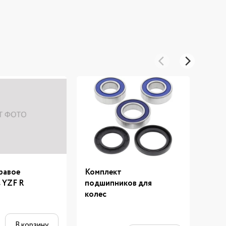
равое
Комплект
Крыш
 YZF R
подшипников для
Mega
колес
2 4
В корзину