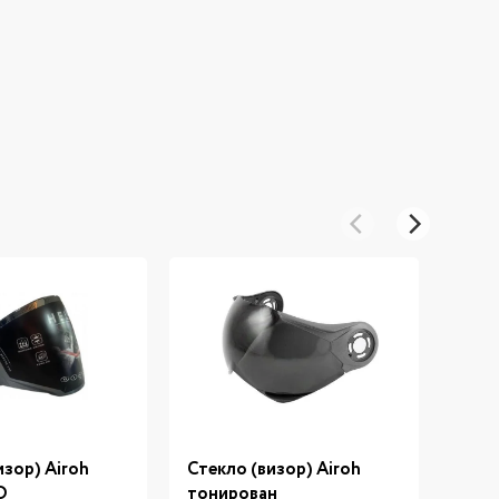
изор) Airoh
Стекло (визор) Airoh
Стек
O
тонирован
EVO