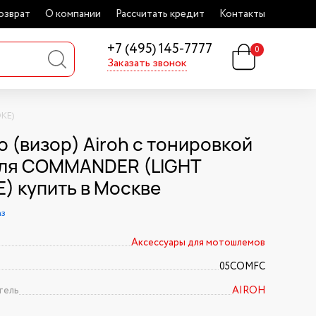
озврат
О компании
Рассчитать кредит
Контакты
+7 (495) 145-7777
0
Заказать звонок
OKE)
о (визор) Airoh с тонировкой
ля COMMANDER (LIGHT
) купить в Москве
аз
Аксессуары для мотошлемов
05COMFC
тель
AIROH