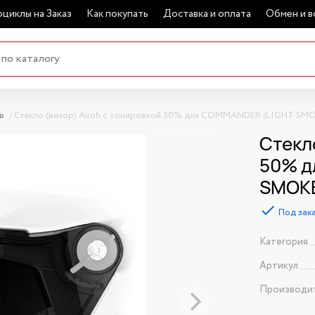
циклы на Заказ
Как покупать
Доставка и оплата
Обмен и в
в
Стекло (визор) Airoh с тонировкой 50% для COMMANDER (LIGHT SM
Стекл
50% д
SMOKE
Под зак
Категория
Артикул
Производи