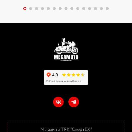
Магазин в ТРК "СпортЕХ"