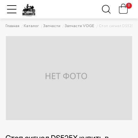
0
Главная
Каталог
Запчасти
Запчасти VOGE
Стоп сигнал DS525X
Стоп сигнал DS525X купить в