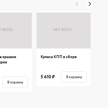
а крышки
Кулиса КПП в сборе
Крыш
ариа
двиг
5 410
₽
В корзину
288
В корзину