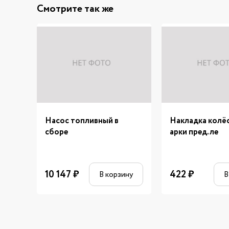
Смотрите так же
Насос топливный в
Накладка колё
сборе
арки пред.ле
10 147
₽
422
₽
В корзину
В