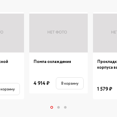
сной
Помпа охлаждения
Прокладк
корпуса в
4 914
₽
В корзину
1 579
₽
 корзину