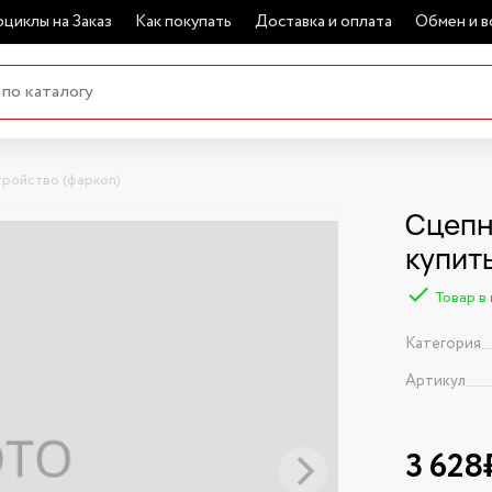
циклы на Заказ
Как покупать
Доставка и оплата
Обмен и в
тройство (фаркоп)
Сцепн
купит
Товар в
Категория
Артикул
3 628