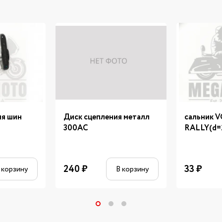
ия шин
Диск сцепления металл
сальник 
300AC
RALLY(d=
240
₽
33
₽
 корзину
В корзину