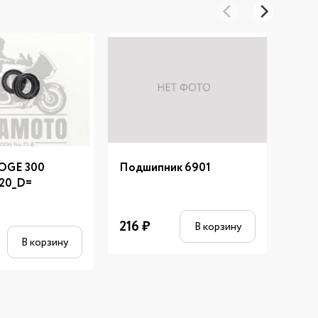
VOGE 300
Подшипник 6901
Шайб
20_D=
216
₽
17
₽
В корзину
В корзину