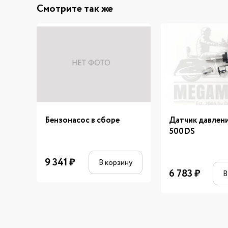
Смотрите так же
Бензонасос в сборе
Датчик давлен
500DS
9 341
₽
В корзину
6 783
₽
В