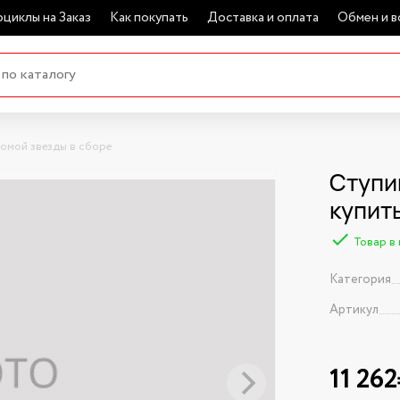
циклы на Заказ
Как покупать
Доставка и оплата
Обмен и в
омой звезды в сборе
Ступи
купит
Товар в
Категория
Артикул
11 26