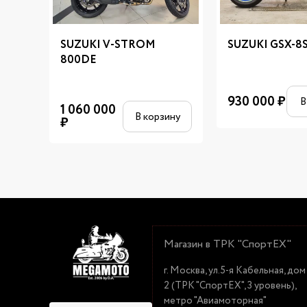
SUZUKI V-STROM
SUZUKI GSX-8
800DE
930 000
₽
В
1 060 000
В корзину
₽
Магазин в ТРК "СпортЕХ"
г. Москва, ул.5-я Кабельная, дом
2 (ТРК "СпортЕХ", 3 уровень),
метро "Авиамоторная"