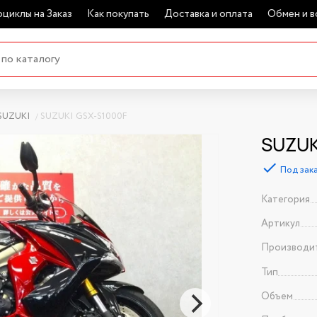
циклы на Заказ
Как покупать
Доставка и оплата
Обмен и в
SUZUKI
SUZUKI GSX-S1000F
SUZUK
Под зак
Категория
Артикул
Производи
Тип
Объем