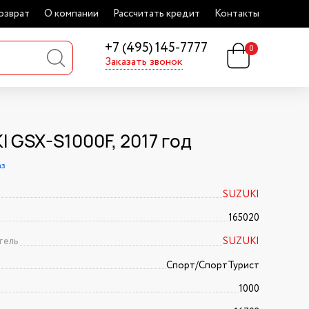
озврат
О компании
Рассчитать кредит
Контакты
+7 (495) 145-7777
0
Заказать звонок
I GSX-S1000F, 2017 год
аз
SUZUKI
165020
тель
SUZUKI
Спорт/CпортТурист
1000