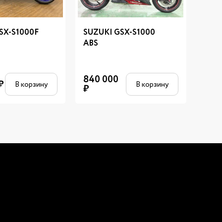
SX-S1000F
SUZUKI GSX-S1000
SUZ
ABS
650
840 000
₽
830
В корзину
В корзину
₽