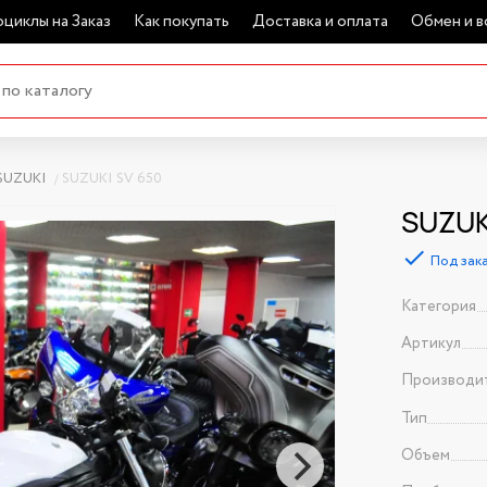
циклы на Заказ
Как покупать
Доставка и оплата
Обмен и в
SUZUKI
SUZUKI SV 650
SUZUKI
Под зак
Категория
Артикул
Производи
Тип
Объем