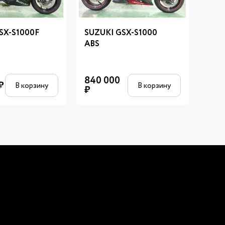
SX-S1000F
SUZUKI GSX-S1000
SUZ
ABS
650
840 000
₽
830
В корзину
В корзину
₽