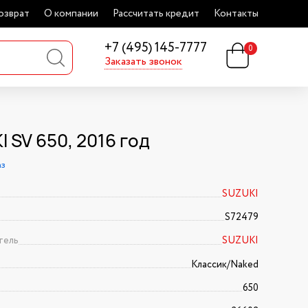
озврат
О компании
Рассчитать кредит
Контакты
+7 (495) 145-7777
0
Заказать звонок
 SV 650, 2016 год
аз
SUZUKI
S72479
тель
SUZUKI
Классик/Naked
650