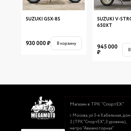
SUZUKI GSX-8S
SUZUKI V-ST
650XT
930 000
₽
В корзину
945 000
В
₽
Магазин в ТРК "СпортЕХ"
г. Москва, ул.5-я Кабельная, дом
2 (ТРК "СпортЕХ", 3 уровень),
метро "Авиамоторная"