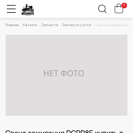
0
Главная
Каталог
Запчасти
Запчасти Loncin
Свеча зажигания DC
Свеча зажигания DCPR8E купить в