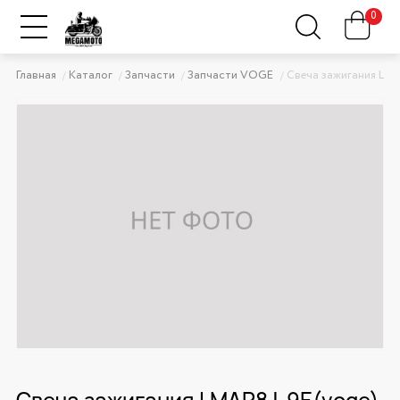
0
Главная
Каталог
Запчасти
Запчасти VOGE
Свеча зажигания LMA
Свеча зажигания LMAR8J-9E(voge)