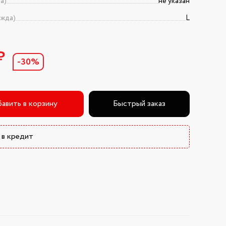
а)
не указан
ежда)
L
₽
-30%
авить в корзину
Быстрый заказ
 в кредит