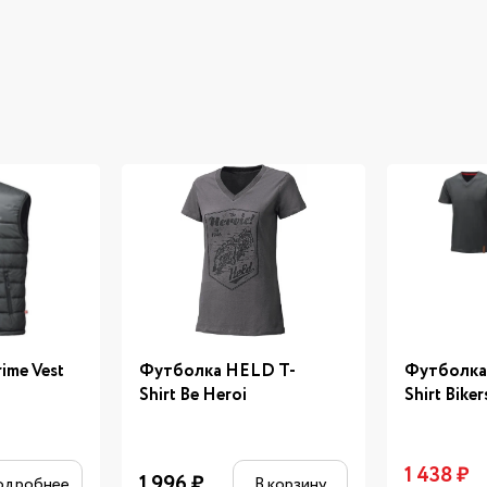
ime Vest
Футболка HELD T-
Футболка
Shirt Be Heroi
Shirt Biker
1 438
₽
1 996
₽
одробнее
В корзину