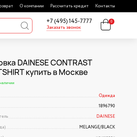
озврат
О компании
Рассчитать кредит
Контакты
+7 (495) 145-7777
0
Заказать звонок
овка DAINESE CONTRAST
SHIRT купить в Москве
 наличии
Одежда
1896790
тель
DAINESE
да)
MELANGE/BLACK