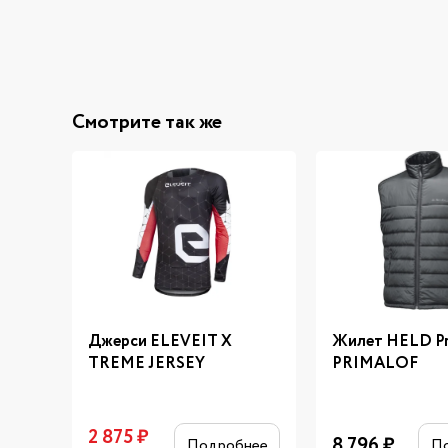
Смотрите так же
Джерси ELEVEIT X
Жилет HELD Pr
TREME JERSEY
PRIMALOF
2 875
₽
8 796
₽
Подробнее
П