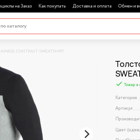
циклы на Заказ
Как покупать
Доставка и оплата
Обмен и в
 DAINESE CONTRAST SWEATSHIRT
Толст
SWEAT
Товар в
Категория
Артикул
Производи
Цвет (одеж