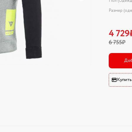
Пол (Одежд
Размер (од
4 729
6 755₽
Доб
Купить