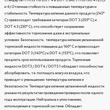
Стандарты FMVSS 116 DOT 4 и DOT 3 SAE J 1703 ISO 4925 (3
и 4) Отличная стойкость к повышенным температурам и
стабильность. Температура кипения данного продукта (245°
C) превосходит требования категории DOT 3 (205° C) и
DOT 4 3 (230° C), что способствует сохранению
эффективности торможения даже в экстремальных
условиях. Безопасность: температура кипения увлажненной
тормозной жидкости повышена до 160° C и превосходит
категории DOT 3 (140°C) и DOT 4 (155°C), что позволяет
продлить срок использования продукта. Тормозные
жидкости DOT3 / DOT4 / DOT5.1 обладают способностью
абсорбировать, т.е. поглощать влагу из воздуха, что
приводит к уменьшению температуры кипения и
безопасности. Температура кипения увлажненной жидкости
указана по результатам проведения проверки после одного
года эксплуатации. Нейтральна к уплотнениям,
используемым в тормозной системе. Обладает