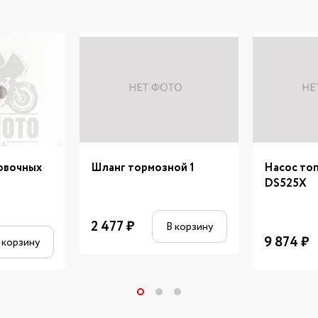
овочных
Шланг тормозной 1
Насос то
DS525X
2 477
₽
В корзину
9 874
₽
 корзину