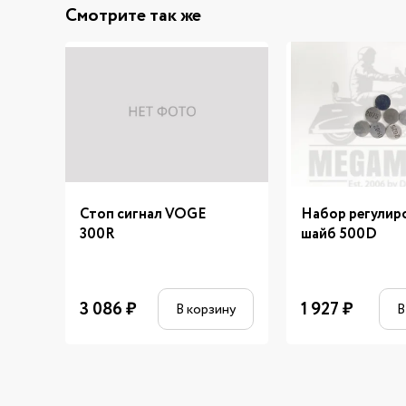
Смотрите так же
Стоп сигнал VOGE
Набор регулир
300R
шайб 500D
3 086
₽
1 927
₽
В корзину
В