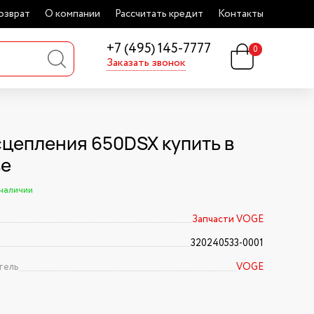
озврат
О компании
Рассчитать кредит
Контакты
+7 (495) 145-7777
0
Заказать звонок
сцепления 650DSX купить в
ве
 наличии
Запчасти VOGE
320240533-0001
тель
VOGE