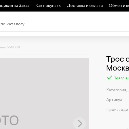
циклы на Заказ
Как покупать
Доставка и оплата
Обмен и в
ения 650DSX
Трос 
Моск
Товар в
Категория
Артикул
Производи