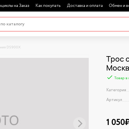
циклы на Заказ
Как покупать
Доставка и оплата
Обмен и в
ения DS900X
Трос 
Моск
Товар в
Категория
Артикул
1 050