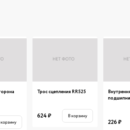
торона
Трос сцепления RR525
Внутренн
подшипни
624
₽
В корзину
226
₽
 корзину