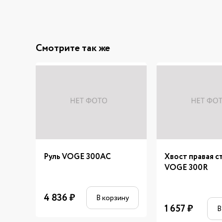
Смотрите так же
Руль VOGE 300AC
Хвост правая с
VOGE 300R
4 836
₽
В корзину
1 657
₽
В